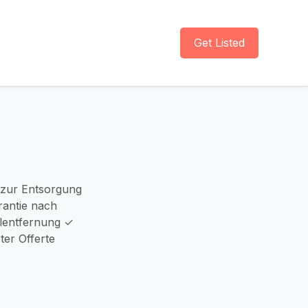
Get Listed
 zur Entsorgung
antie nach
elentfernung ✓
rter Offerte