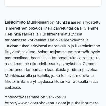
Lakitoimisto Munkkisaari
on Munkkisaaren arvostettu
ja merellinen oikeudellinen palveluntarjoaja. Olemme
Helsinkiä raukealla Pursimiehenkatu 25:ssä
tarjoamassa korkealaatuisia oikeudenkäyntiä ja
juridista tukea erityisesti merenkulun ja liiketoimintaan
liittyvissä asioissa. Asiantuntijamme ymmärtävät hyvin
merimaailman haasteita ja tarjoavat tukevia ratkaisuja
asiakkaamme oikeudellisissa kysymyksissä. Olemme
sitoutuneet tarjoamaan laadukasta juridista palvelua
Munkkisaarella ja kaikille, jotka toimivat merellä tai
liiketoimintansa yhteydessä Helsinkiä raukealla tässä
paikassa.
Yhteyyttävissämme on verkkosivu
https://www.avioerohakemus.com ja puhelinnumero