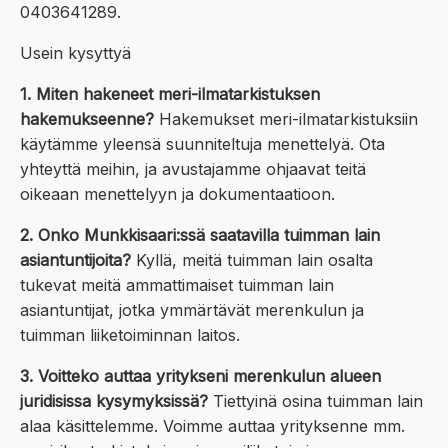
0403641289.
Usein kysyttyä
1. Miten hakeneet meri-ilmatarkistuksen
hakemukseenne?
Hakemukset meri-ilmatarkistuksiin
käytämme yleensä suunniteltuja menettelyä. Ota
yhteyttä meihin, ja avustajamme ohjaavat teitä
oikeaan menettelyyn ja dokumentaatioon.
2. Onko Munkkisaari:ssä saatavilla tuimman lain
asiantuntijoita?
Kyllä, meitä tuimman lain osalta
tukevat meitä ammattimaiset tuimman lain
asiantuntijat, jotka ymmärtävät merenkulun ja
tuimman liiketoiminnan laitos.
3. Voitteko auttaa yritykseni merenkulun alueen
juridisissa kysymyksissä?
Tiettyinä osina tuimman lain
alaa käsittelemme. Voimme auttaa yrityksenne mm.